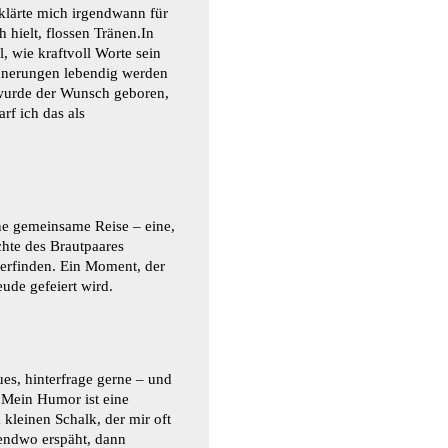
klärte mich irgendwann für
h hielt, flossen Tränen.In
 wie kraftvoll Worte sein
nnerungen lebendig werden
wurde der Wunsch geboren,
rf ich das als
ine gemeinsame Reise – eine,
chte des Brautpaares
derfinden. Ein Moment, der
eude gefeiert wird.
es, hinterfrage gerne – und
 Mein Humor ist eine
kleinen Schalk, der mir oft
endwo erspäht, dann