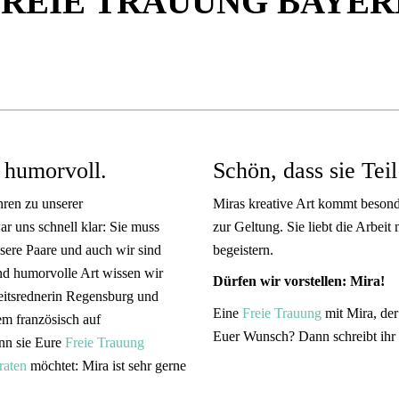
FREIE TRAUUNG BAYER
d humorvoll.
Schön, dass sie Teil
ahren zu unserer
Miras kreative Art kommt besonder
r uns schnell klar: Sie muss
zur Geltung. Sie liebt die Arbei
sere Paare und auch wir sind
begeistern.
und humorvolle Art wissen wir
Dürfen wir vorstellen: Mira!
zeitsrednerin Regensburg und
Eine
Freie Trauung
mit Mira, de
m französisch auf
Euer Wunsch? Dann schreibt ihr d
nn sie Eure
Freie Trauung
raten
möchtet: Mira ist sehr gerne