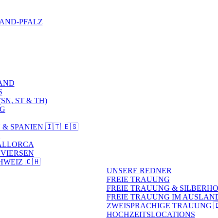
AND-PFALZ
AND
S
N, ST & TH)
RG
& SPANIEN 🇮🇹 🇪🇸
A
 MALLORCA
 VIERSEN
WEIZ 🇨🇭
UNSERE REDNER
FREIE TRAUUNG
FREIE TRAUUNG & SILBERH
FREIE TRAUUNG IM AUSLAN
ZWEISPRACHIGE TRAUUNG 🇩🇪 
HOCHZEITSLOCATIONS