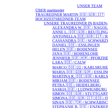
UNSER TEAM
ÜBER martinredet
TRAUREDNER MARTIN 🇩🇪 🇬🇧 🇮🇹
HOCHZEITSREDNER-TEAM
UNSERE TRAUREDNER IN BADE
ALEXANDRA W. 🇩🇪 / NAGO
ANNE L. 🇩🇪 🇬🇧 / REUTLIN
ANTONELLA 🇩🇪 🇬🇧 🇮🇹 /
CASSANDRA 🇩🇪 / SCHWAR
DANIEL 🇩🇪 / ESSLINGEN
HELEN 🇩🇪 / BODENSEE
JANA 🇩🇪 / HOHENLOHE
JENNIFER 🇩🇪 🇭🇷 / PFORZH
LARA 🇩🇪 / CALW
MARCO 🇩🇪 🏳️‍🌈 / KARLSRUHE
MARIA 🇩🇪 🇬🇧 🇬🇷 / ESSLI
MARTINA R. 🇩🇪 🇬🇧 / KAR
MIRJAM 🇩🇪 / BODENSEE
PETRA 🇩🇪 / HEIDELBERG
SASKIA 🇩🇪 / LUDWIGSBURG
SIMON 🇩🇪 🇬🇧 / STUTTGART
SIMONA 🇩🇪 🇬🇧 🇮🇹 🇪🇸 /
SINAN 🇩🇪 🇹🇷 / SCHWÄBIS
STEPHANIE B. 🇩🇪 / ENZKREI