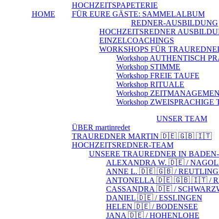
HOCHZEITSPAPETERIE
HOME
FÜR EURE GÄSTE: SAMMELALBUM
REDNER-AUSBILDUNG
HOCHZEITSREDNER AUSBILD
EINZELCOACHINGS
WORKSHOPS FÜR TRAUREDNE
Workshop AUTHENTISCH P
Workshop STIMME
Workshop FREIE TAUFE
Workshop RITUALE
Workshop ZEITMANAGEME
Workshop ZWEISPRACHIGE
UNSER TEAM
ÜBER martinredet
TRAUREDNER MARTIN 🇩🇪 🇬🇧 🇮🇹
HOCHZEITSREDNER-TEAM
UNSERE TRAUREDNER IN BADE
ALEXANDRA W. 🇩🇪 / NAGO
ANNE L. 🇩🇪 🇬🇧 / REUTLIN
ANTONELLA 🇩🇪 🇬🇧 🇮🇹 /
CASSANDRA 🇩🇪 / SCHWAR
DANIEL 🇩🇪 / ESSLINGEN
HELEN 🇩🇪 / BODENSEE
JANA 🇩🇪 / HOHENLOHE