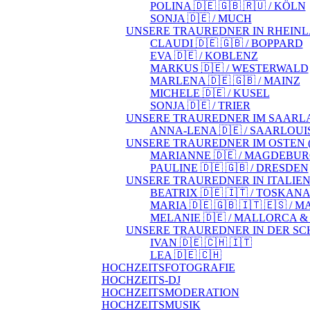
POLINA 🇩🇪 🇬🇧 🇷🇺 / KÖLN
SONJA 🇩🇪 / MUCH
UNSERE TRAUREDNER IN RHEINL
CLAUDI 🇩🇪 🇬🇧 / BOPPARD
EVA 🇩🇪 / KOBLENZ
MARKUS 🇩🇪 / WESTERWALD
MARLENA 🇩🇪 🇬🇧 / MAINZ
MICHELE 🇩🇪 / KUSEL
SONJA 🇩🇪 / TRIER
UNSERE TRAUREDNER IM SAARL
ANNA-LENA 🇩🇪 / SAARLOUI
UNSERE TRAUREDNER IM OSTEN (S
MARIANNE 🇩🇪 / MAGDEBU
PAULINE 🇩🇪 🇬🇧 / DRESDEN
UNSERE TRAUREDNER IN ITALIEN 
BEATRIX 🇩🇪 🇮🇹 / TOSKAN
MARIA 🇩🇪 🇬🇧 🇮🇹 🇪🇸 /
MELANIE 🇩🇪 / MALLORCA &
UNSERE TRAUREDNER IN DER SCH
IVAN 🇩🇪 🇨🇭 🇮🇹
LEA 🇩🇪 🇨🇭
HOCHZEITSFOTOGRAFIE
HOCHZEITS-DJ
HOCHZEITSMODERATION
HOCHZEITSMUSIK