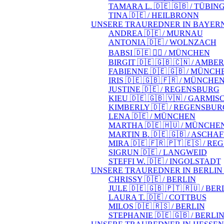
TAMARA L. 🇩🇪 🇬🇧 / TÜBIN
TINA 🇩🇪 / HEILBRONN
UNSERE TRAUREDNER IN BAYER
ANDREA 🇩🇪 / MURNAU
ANTONIA 🇩🇪 / WOLNZACH
BABSI 🇩🇪 🏳️‍🌈 / MÜNCHEN
BIRGIT 🇩🇪 🇬🇧 🇨🇳 / AMBE
FABIENNE 🇩🇪 🇬🇧 / MÜNCH
IRIS 🇩🇪 🇬🇧 🇫🇷 / MÜNCHE
JUSTINE 🇩🇪 / REGENSBURG
KIEU 🇩🇪 🇬🇧 🇻🇳 / GARM
KIMBERLY 🇩🇪 / REGENSBUR
LENA 🇩🇪 / MÜNCHEN
MARTHA 🇩🇪 🇭🇺 / MÜNCHE
MARTIN B. 🇩🇪 🇬🇧 / ASCH
MIRA 🇩🇪 🇫🇷 🇵🇹 🇪🇸 / 
SIGRUN 🇩🇪 / LANGWEID
STEFFI W. 🇩🇪 / INGOLSTADT
UNSERE TRAUREDNER IN BERLI
CHRISSY 🇩🇪 / BERLIN
JULE 🇩🇪 🇬🇧 🇵🇹 🇷🇺 / BER
LAURA T. 🇩🇪 / COTTBUS
MILOS 🇩🇪 🇷🇸 / BERLIN
STEPHANIE 🇩🇪 🇬🇧 / BERLI