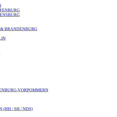
N
AFFENBURG
REGENSBURG
N & BRANDENBURG
LIN
N
LENBURG-VORPOMMERN
HH / SH / NDS)