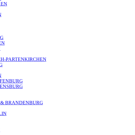
GEN
N
RG
EN
N
ISCH-PARTENKIRCHEN
G
N
AFFENBURG
REGENSBURG
N & BRANDENBURG
LIN
N