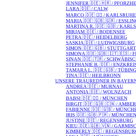
JENNIFER 🇩🇪 🇭🇷 / PFORZH
LARA 🇩🇪 / CALW
MARCO 🇩🇪 🏳️‍🌈 / KARLSRUHE
MARIA 🇩🇪 🇬🇧 🇬🇷 / ESSLI
MARTINA R. 🇩🇪 🇬🇧 / KAR
MIRJAM 🇩🇪 / BODENSEE
PETRA 🇩🇪 / HEIDELBERG
SASKIA 🇩🇪 / LUDWIGSBURG
SIMON 🇩🇪 🇬🇧 / STUTTGART
SIMONA 🇩🇪 🇬🇧 🇮🇹 🇪🇸 /
SINAN 🇩🇪 🇹🇷 / SCHWÄBIS
STEPHANIE B. 🇩🇪 / ENZKREI
TAMARA L. 🇩🇪 🇬🇧 / TÜBIN
TINA 🇩🇪 / HEILBRONN
UNSERE TRAUREDNER IN BAYER
ANDREA 🇩🇪 / MURNAU
ANTONIA 🇩🇪 / WOLNZACH
BABSI 🇩🇪 🏳️‍🌈 / MÜNCHEN
BIRGIT 🇩🇪 🇬🇧 🇨🇳 / AMBE
FABIENNE 🇩🇪 🇬🇧 / MÜNCH
IRIS 🇩🇪 🇬🇧 🇫🇷 / MÜNCHE
JUSTINE 🇩🇪 / REGENSBURG
KIEU 🇩🇪 🇬🇧 🇻🇳 / GARM
KIMBERLY 🇩🇪 / REGENSBUR