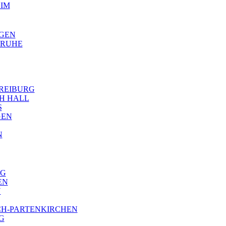
EIM
NGEN
LSRUHE
 FREIBURG
CH HALL
S
GEN
N
RG
EN
N
ISCH-PARTENKIRCHEN
G