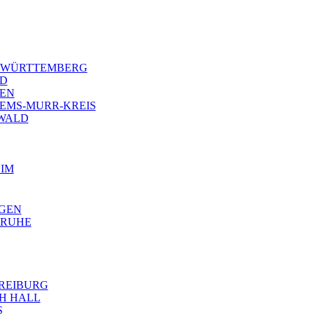
N-WÜRTTEMBERG
LD
GEN
 REMS-MURR-KREIS
ZWALD
EIM
NGEN
LSRUHE
 FREIBURG
CH HALL
S