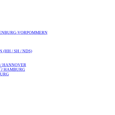
LENBURG-VORPOMMERN
HH / SH / NDS)
 / HANNOVER
🇫/ HAMBURG
MBURG