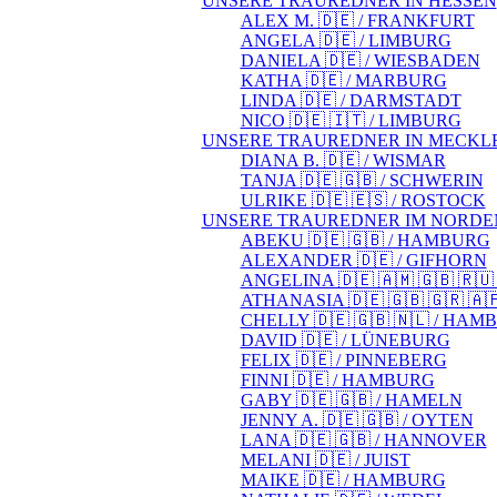
UNSERE TRAUREDNER IN HESSEN
ALEX M. 🇩🇪 / FRANKFURT
ANGELA 🇩🇪 / LIMBURG
DANIELA 🇩🇪 / WIESBADEN
KATHA 🇩🇪 / MARBURG
LINDA 🇩🇪 / DARMSTADT
NICO 🇩🇪 🇮🇹 / LIMBURG
UNSERE TRAUREDNER IN MECK
DIANA B. 🇩🇪 / WISMAR
TANJA 🇩🇪 🇬🇧 / SCHWERIN
ULRIKE 🇩🇪 🇪🇸 / ROSTOCK
UNSERE TRAUREDNER IM NORDEN (
ABEKU 🇩🇪 🇬🇧 / HAMBURG
ALEXANDER 🇩🇪 / GIFHORN
ANGELINA 🇩🇪 🇦🇲 🇬🇧 🇷
ATHANASIA 🇩🇪 🇬🇧 🇬🇷 
CHELLY 🇩🇪 🇬🇧 🇳🇱 / HA
DAVID 🇩🇪 / LÜNEBURG
FELIX 🇩🇪 / PINNEBERG
FINNI 🇩🇪 / HAMBURG
GABY 🇩🇪 🇬🇧 / HAMELN
JENNY A. 🇩🇪 🇬🇧 / OYTEN
LANA 🇩🇪 🇬🇧 / HANNOVER
MELANI 🇩🇪 / JUIST
MAIKE 🇩🇪 / HAMBURG