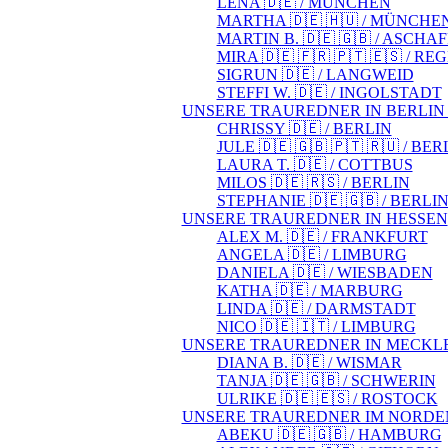
LENA 🇩🇪 / MÜNCHEN
MARTHA 🇩🇪 🇭🇺 / MÜNCHE
MARTIN B. 🇩🇪 🇬🇧 / ASCH
MIRA 🇩🇪 🇫🇷 🇵🇹 🇪🇸 / 
SIGRUN 🇩🇪 / LANGWEID
STEFFI W. 🇩🇪 / INGOLSTADT
UNSERE TRAUREDNER IN BERLI
CHRISSY 🇩🇪 / BERLIN
JULE 🇩🇪 🇬🇧 🇵🇹 🇷🇺 / BER
LAURA T. 🇩🇪 / COTTBUS
MILOS 🇩🇪 🇷🇸 / BERLIN
STEPHANIE 🇩🇪 🇬🇧 / BERLI
UNSERE TRAUREDNER IN HESSEN
ALEX M. 🇩🇪 / FRANKFURT
ANGELA 🇩🇪 / LIMBURG
DANIELA 🇩🇪 / WIESBADEN
KATHA 🇩🇪 / MARBURG
LINDA 🇩🇪 / DARMSTADT
NICO 🇩🇪 🇮🇹 / LIMBURG
UNSERE TRAUREDNER IN MECK
DIANA B. 🇩🇪 / WISMAR
TANJA 🇩🇪 🇬🇧 / SCHWERIN
ULRIKE 🇩🇪 🇪🇸 / ROSTOCK
UNSERE TRAUREDNER IM NORDEN (
ABEKU 🇩🇪 🇬🇧 / HAMBURG