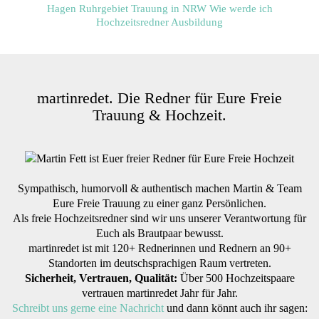
Abhaken tut sooooo gut!
Ich war mal:
Mit meinem Mann auf einer ganz einsamen,
entlegenen Berghütte, zu der man nur wandern
konnte. Diese Stille und Schönheit da oben
waren absolut atemberaubend. Einfach WOW!
Das macht mir Spaß:
martinredet. Die Redner für Eure Freie
Viel Zeit mit der Familie und Freunden zu
Trauung & Hochzeit.
verbringen, am besten bei gutem Essen & Wein.
Gute Filme und Serien schauen und dem
neuesten Staffelstart entgegenfiebern.
Ganz viel reisen. Neue Orte, Länder und
Menschen entdecken & kennenlernen.
Sympathisch, humorvoll & authentisch machen Martin & Team
Soll Euch Karin bei Eurer Hochzeit begleiten? Ihr
Eure Freie Trauung zu einer ganz Persönlichen.
erreicht sie ganz einfach über das
Kontaktformular
.
Als freie Hochzeitsredner sind wir uns unserer Verantwortung für
Euch als Brautpaar bewusst.
martinredet ist mit 120+ Rednerinnen und Rednern an 90+
Standorten im deutschsprachigen Raum vertreten.
Sicherheit, Vertrauen, Qualität:
Über 500 Hochzeitspaare
vertrauen martinredet Jahr für Jahr.
Schreibt uns gerne eine Nachricht
und dann könnt auch ihr sagen: