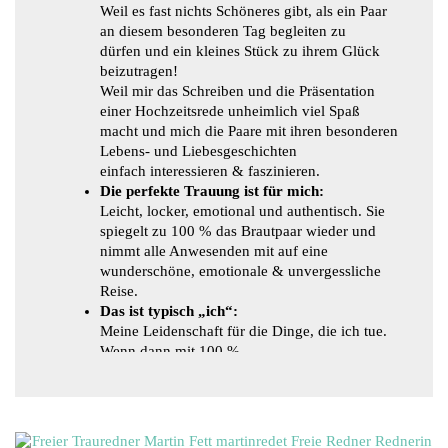
Weil es fast nichts Schöneres gibt, als ein Paar
an diesem besonderen Tag begleiten zu
dürfen und ein kleines Stück zu ihrem Glück
beizutragen!
Weil mir das Schreiben und die Präsentation
einer Hochzeitsrede unheimlich viel Spaß
macht und mich die Paare mit ihren besonderen
Lebens- und Liebesgeschichten
einfach interessieren & faszinieren.
Die perfekte Trauung ist für mich:
Leicht, locker, emotional und authentisch. Sie
spiegelt zu 100 % das Brautpaar wieder und
nimmt alle Anwesenden mit auf eine
wunderschöne, emotionale & unvergessliche
Reise.
Das ist typisch „ich“:
Meine Leidenschaft für die Dinge, die ich tue.
Wenn dann mit 100 %.
Meine Liebe zum Detail. Erst die richtigen
Details machen eine Rede oder ein
Fest besonders und unverwechselbar.
Meine „To-do“-Listen. Das Durchstreichen und