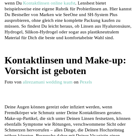
wenn Du
Kontaktlinsen online kaufst
. Lensbest bietet
beispielsweise eine eigene Rubrik für Probierlinsen an. Hier kannst
Du Bestseller von Marken wie SeeOne und SH-System Plus
ausprobieren, ohne gleich eine komplette Packung kaufen zu
müssen. So findest Du leicht heraus, ob Linsen aus Hyaluronsäure,
Hydrogel, Silikon-Hydrogel oder sogar aus plastikneutralem
Material für Dich die beste und komfortabelste Wahl sind.
Kontaktlinsen und Make-up:
Vorsicht ist geboten
Foto von
alirezamani wedding team
on
Pexels
Deine Augen können gereizt oder infiziert werden, wenn
Fremdkörper wie Schmutz unter Deine Kontaktlinsen geraten.
Make-up-Partikel, die sich unter Deinen Linsen festsetzen, können
ebenfalls Symptome wie Rötungen, verschwommene Sicht oder
Schmerzen hervorrufen – alles Dinge, die Deinen Hochzeitstag
trüben könnten. Bespreche daher mit Deiner Visagistin einen