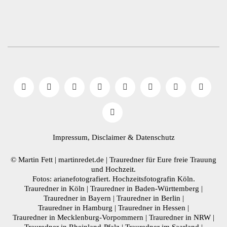
Impressum, Disclaimer
& Datenschutz
© Martin Fett | martinredet.de |
Trauredner
für Eure freie Trauung
und Hochzeit.
Fotos: arianefotografiert.
Hochzeitsfotografin Köln
.
Trauredner in Köln
|
Trauredner in Baden-Württemberg
|
Trauredner in Bayern
|
Trauredner in Berlin
|
Trauredner in Hamburg
|
Trauredner in Hessen
|
Trauredner in Mecklenburg-Vorpommern
|
Trauredner in NRW
|
Trauredner in Rheinland-Pfalz
|
Trauredner im Saarland
|