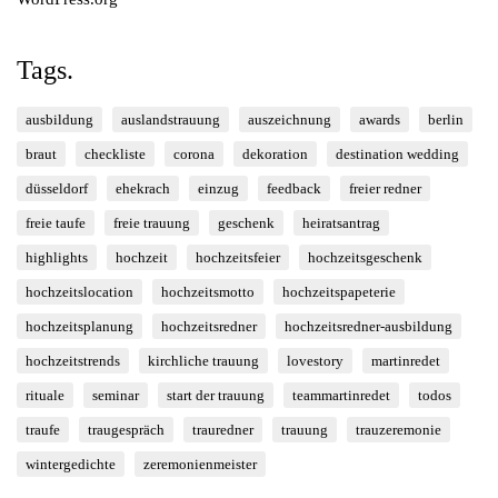
Tags.
ausbildung
auslandstrauung
auszeichnung
awards
berlin
braut
checkliste
corona
dekoration
destination wedding
düsseldorf
ehekrach
einzug
feedback
freier redner
freie taufe
freie trauung
geschenk
heiratsantrag
highlights
hochzeit
hochzeitsfeier
hochzeitsgeschenk
hochzeitslocation
hochzeitsmotto
hochzeitspapeterie
hochzeitsplanung
hochzeitsredner
hochzeitsredner-ausbildung
hochzeitstrends
kirchliche trauung
lovestory
martinredet
rituale
seminar
start der trauung
teammartinredet
todos
traufe
traugespräch
trauredner
trauung
trauzeremonie
wintergedichte
zeremonienmeister