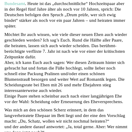
Bundesamt
. Heute ist das „durchschnittliche“ Hochzeitspaar aber
in der Regel fünf Jahre älter als noch vor 10 Jahren, sprich: Die
Deutschen befolgen den Spruch „Drum prüfe, wer sich ewig
bindet“ stärker als noch vor ein paar Jahren – und heiraten immer
später.
Möchtet Ihr auch wissen, wie viele dieser neuen Ehen auch wieder
geschieden werden? Ich sag’s Euch. Rund die Hälfte aller Paare,
die heiraten, lassen sich auch wieder scheiden. Das berühmt-
berüchtigte verflixte 7. Jahr ist nach wie vor einer der kritischsten
Zeitpunkte dafür.
Aber, ich kann Euch auch sagen: Wer diesen Zeitraum hinter sich
gebracht hat und fortan die Füße hochlegt, sollte lieber noch
schnell eine Packung Pralinen und/oder einen schönen
Blumenstrauß besorgen und weiter Wert auf Romantik legen. Die
Scheidungsrate bei Ehen mit 26 und mehr Ehejahren stieg
interessanterweise auch wieder.
Einige Paare stehen scheinbar auch nach einer langjährigen Ehe
vor der Wahl: Scheidung oder Erneuerung des Eheversprechens.
Was mich an den schönen Scherz erinnert, in dem das
langverheiratete Ehepaar im Bett liegt und der eine den Vorschlag
macht: „Du, Schatz, wollen wir nicht nochmal heiraten?“
und der andere darauf antwortet: „Ja, total gerne. Aber: Wer nimmt