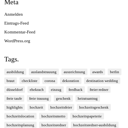
Meta
Anmelden
Eintrags-Feed
Kommentar-Feed
WordPress.org
Tags.
ausbildung
auslandstrauung
auszeichnung
awards
berlin
braut
checkliste
corona
dekoration
destination wedding
düsseldorf
ehekrach
einzug
feedback
freier redner
freie taufe
freie trauung
geschenk
heiratsantrag
highlights
hochzeit
hochzeitsfeier
hochzeitsgeschenk
hochzeitslocation
hochzeitsmotto
hochzeitspapeterie
hochzeitsplanung
hochzeitsredner
hochzeitsredner-ausbildung