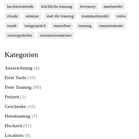
hochzeitstrends
kirchliche trauung
lovestory
martinredet
rituale
seminar
start der trauung
teammartinredet
todos
traufe
traugespräch
trauredner
trauung
trauzeremonie
wintergedichte
zeremonienmeister
Kategorien
Auszeichnung
(4)
Freie Taufe
(10)
Freie Trauung
(90)
Freizeit
(1)
Geschenke
(10)
Heiratsantrag
(3)
Hochzeit
(91)
Locations
(8)