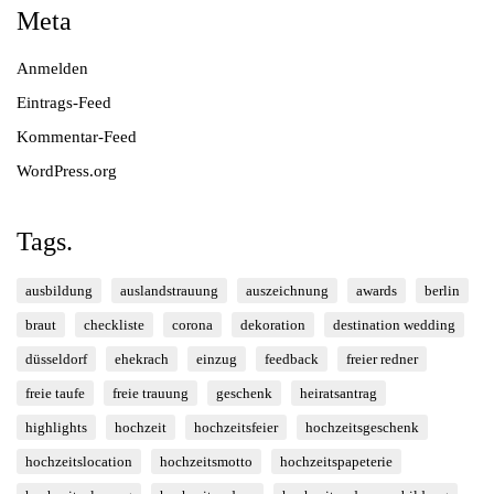
Meta
Anmelden
Eintrags-Feed
Kommentar-Feed
WordPress.org
Tags.
ausbildung
auslandstrauung
auszeichnung
awards
berlin
braut
checkliste
corona
dekoration
destination wedding
düsseldorf
ehekrach
einzug
feedback
freier redner
freie taufe
freie trauung
geschenk
heiratsantrag
highlights
hochzeit
hochzeitsfeier
hochzeitsgeschenk
hochzeitslocation
hochzeitsmotto
hochzeitspapeterie