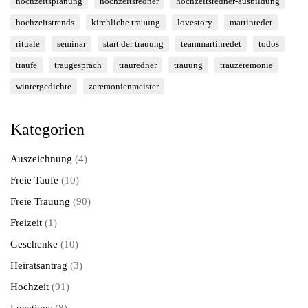
hochzeitsplanung
hochzeitsredner
hochzeitsredner-ausbildung
hochzeitstrends
kirchliche trauung
lovestory
martinredet
rituale
seminar
start der trauung
teammartinredet
todos
traufe
traugespräch
trauredner
trauung
trauzeremonie
wintergedichte
zeremonienmeister
Kategorien
Auszeichnung
(4)
Freie Taufe
(10)
Freie Trauung
(90)
Freizeit
(1)
Geschenke
(10)
Heiratsantrag
(3)
Hochzeit
(91)
Locations
(8)