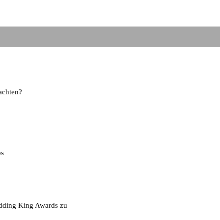
achten?
ps
Wedding King Awards
zu