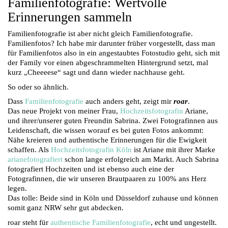
Familienfotografie: Wertvolle
Erinnerungen sammeln
Familienfotografie ist aber nicht gleich Familienfotografie.
Familienfotos? Ich habe mir darunter früher vorgestellt, dass man
für Familienfotos also in ein angestaubtes Fotostudio geht, sich mit
der Family vor einen abgeschrammelten Hintergrund setzt, mal
kurz „Cheeeese“ sagt und dann wieder nachhause geht.
So oder so ähnlich.
Dass
Familienfotografie
auch anders geht, zeigt mir
roar
.
Das neue Projekt von meiner Frau,
Hochzeitsfotografin
Ariane,
und ihrer/unserer guten Freundin Sabrina. Zwei Fotografinnen aus
Leidenschaft, die wissen worauf es bei guten Fotos ankommt:
Nähe kreieren und authentische Erinnerungen für die Ewigkeit
schaffen. Als
Hochzeitsfotografin Köln
ist Ariane mit ihrer Marke
arianefotografiert
schon lange erfolgreich am Markt. Auch Sabrina
fotografiert Hochzeiten und ist ebenso auch eine der
Fotografinnen, die wir unseren Brautpaaren zu 100% ans Herz
legen.
Das tolle: Beide sind in Köln und Düsseldorf zuhause und können
somit ganz NRW sehr gut abdecken.
roar steht für
authentische Familienfotografie
, echt und ungestellt.